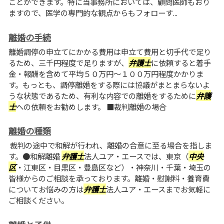
ことができます。特に当事務所においては、顧問医師もおり
ますので、医学の専門的な観点からもフォローす...
離婚の手続
離婚調停の申立てにかかる費用は申立て費用と切手代で足り
るため、三千円程度で足りますが、
弁護士
に依頼すると着手
金・報酬を含めて平均５０万円～１００万円程度かかりま
す。もっとも、調停離婚をする際には協議がまとまらないよ
うな状態であるため、有利な内容での離婚をするために
弁護
士
への依頼をお勧めします。 ■裁判離婚の場合
離婚の種類
裁判の途中で和解が行われ、離婚の合意に至る場合を指しま
す。●和解離婚
弁護士
法人ユア・エースでは、東京（
中央
区
・江東区・目黒区・豊島区など）・神奈川・千葉・埼玉の
皆様からのご相談を承っております。離婚・慰謝料・養育費
についてお悩みの方は
弁護士
法人ユア・エースまでお気軽に
ご相談ください。