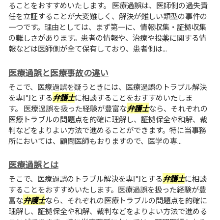
ることをおすすめいたします。 医療過誤は、医師側の過失責
任を立証することが大変難しく、解決が難しい類型の事件の
一つです。理由としては、まず第一に、情報収集・証拠収集
の難しさがあります。患者の情報や、治療や投薬に関する情
報などは医師側が全て保有しており、患者側は...
医療過誤と医療事故の違い
そこで、医療過誤を疑うときには、医療過誤のトラブル解決
を専門とする
弁護士
に相談することをおすすめいたしま
す。 医療過誤を扱った経験が豊富な
弁護士
なら、それぞれの
医療トラブルの問題点を的確に理解し、証拠保全や和解、裁
判などをよりよい方法で進めることができます。特に当事務
所においては、顧問医師もおりますので、医学の専...
医療過誤とは
そこで、医療過誤のトラブル解決を専門とする
弁護士
に相談
することをおすすめいたします。医療過誤を扱った経験が豊
富な
弁護士
なら、それぞれの医療トラブルの問題点を的確に
理解し、証拠保全や和解、裁判などをよりよい方法で進める