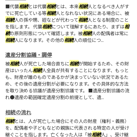
■代襲
相続
とは代襲
相続
とは、本来
相続
人となるべき人がす
でに死亡している等
相続
人となれない状況にある場合に、被
相続
人の孫や甥、姪などが代わって
相続
人となる制度のこと
を指します。 代襲
相続
について理解するにあたり、まずは
相
続
の原則形態について確認します。被
相続
人の配偶者は常に
相続
人になります。その他の
相続
人の順位につ...
遺産分割協議・調停
被
相続
人が死亡した場合直ちに
相続
が開始するため、その財
産はいったん
相続
人全員が共有することになります、もっと
も、財産が誰のものであるかが決まっていない状況であるた
め、その後の遺産分割が必要になります。その具体的な方法
を取り決める協議が遺産分割協議です。 ■遺産分割協議の流
れ●遺産の範囲確定遺産分割の前提として、遺...
相続の流れ
相続
とは、人が死亡した場合にその人の財産（権利・義務）
を、配偶者や子どもなどの親族に代表される特定の人が受け
継ぐことを指します。亡くなった人は「被
相続
人」、受け継