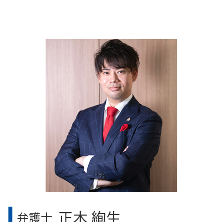
相続放棄 費用
中央区 医療過誤 弁護士
相続 兄弟 遺留分
千葉県 相続 弁護士
遺留分侵害額請求 弁護士 費用
神奈川県 医療過誤 弁護士
相続とは
東京都 医療過誤 弁護士
相続対策 不動産
江東区 労働問題 弁護士
相続手続き 期限
神奈川県 相続 弁護士
相続人 認知症
目黒区 医療過誤 弁護士
相続に必要な書類
中央区 離婚問題 弁護士
相続について
東京都 離婚問題 弁護士
特別受益 持ち戻し
埼玉県 医療過誤 弁護士
目黒区 離婚問題 弁護士
千葉県 労働問題 弁護士
埼玉県 労働問題 弁護士
正木 絢生
弁護士