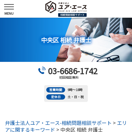
中央区 相続 弁護士
03-6686-1742
初回相談無料
営業時間
9時～18時
定休日
土・日・祝
弁護士法人ユア・エース-相続問題相談サポート
>
エリ
アに関するキーワード
>
中央区 相続 弁護士