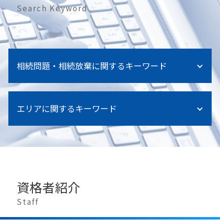
Search Keyword
相続問題・相続放棄に関するキーワード
相続放棄 手続き
エリアに関するキーワード
相続手続き 銀行
相続関係図 法務局
相続手続き 代行
豊島区 相続 弁護士
相続対策
千葉県 離婚問題 弁護士
遺産 使い込み
目黒区 相続 弁護士
遺言執行者 権限
豊島区 労働問題 弁護士
相続調停
資格者紹介
豊島区 医療過誤 弁護士
遺留分権利者 とは
江東区 相続 弁護士
Staff
相続 弁護士 東京
目黒区 労働問題 弁護士