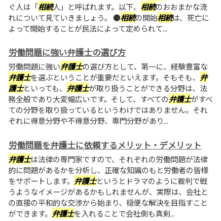
ぐ人は「
相続
人」と呼ばれます。以下、
相続
のおおまかな流
れについて見ていきましょう。 ●
相続
の開始
相続
は、死亡に
よって開始することが民法によって定められて...
労働問題に強い弁護士の選び方
労働問題に強い
弁護士
の選び方として、第一に、経験豊富な
弁護士
を選ぶということが重要だといえます。そもそも、
弁
護士
といっても、
弁護士
が取り扱うことができる分野は、法
務全般であり大変幅広いです。そして、すべての
弁護士
がすべ
ての分野を取り扱っているというわけではありません。それ
ぞれに得意分野や不得意分野、専門分野があり...
労働問題を弁護士に依頼するメリット・デメリット
弁護士
は法律の専門家ですので、それぞれの労働問題が法律
的に問題があるかを分析し、正確な知識のもと労働者の皆様
をサポートします。
弁護士
というとドラマのように裁判で戦
うようなイメージがあるかもしれませんが、実際は、会社と
の直接の平和的な交渉から始まり、穏便な解決を目指すこと
ができます。
弁護士
を入れることで会社側も真剣...