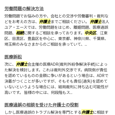
労働問題の解決方法
労働問題でお悩みの方や、会社との交渉や労働審判・裁判な
どをお考えの方は、
弁護士
までご相談ください。
弁護士
法人
ユア・エースでは、労働問題をはじめ、離婚問題、医療過誤
問題、
相続
に関するご相談を承っております。
中央区
、江東
区、目黒区、豊島区を中心に、東京都、神奈川県、千葉県、
埼玉県のみなさまからのご相談を承っていて、...
医療訴訟
次に、
弁護士
会主催の医療ADR(裁判外紛争解決手続)によっ
た解決を検討します。これは裁判外交渉です。病院側が責任
を認めているものの金額に争いがあるという場合は、ADRで
決着がつくことが多いですが、そもそも責任(過失)を認めて
いないというような場合には、結局裁判に持ち込む可能性が
高いです。 皆様の中には、何段階もス...
医療過誤の相談を受けた弁護士の役割
しかし医療過誤のトラブル解決を専門とする
弁護士
に相談す