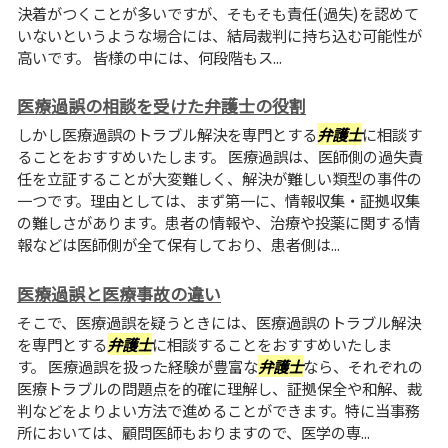
決着がつくことが多いですが、そもそも責任(過失)を認めて
いないというような場合には、結局裁判に持ち込む可能性が
高いです。 皆様の中には、何段階もス...
医療過誤の相談を受けた弁護士の役割
しかし医療過誤のトラブル解決を専門とする
弁護士
に相談す
ることをおすすめいたします。 医療過誤は、医師側の過失責
任を立証することが大変難しく、解決が難しい類型の事件の
一つです。理由としては、まず第一に、情報収集・証拠収集
の難しさがあります。患者の情報や、治療や投薬に関する情
報などは医師側が全て保有しており、患者側は...
医療過誤と医療事故の違い
そこで、医療過誤を疑うときには、医療過誤のトラブル解決
を専門とする
弁護士
に相談することをおすすめいたしま
す。 医療過誤を扱った経験が豊富な
弁護士
なら、それぞれの
医療トラブルの問題点を的確に理解し、証拠保全や和解、裁
判などをよりよい方法で進めることができます。特に当事務
所においては、顧問医師もおりますので、医学の専...