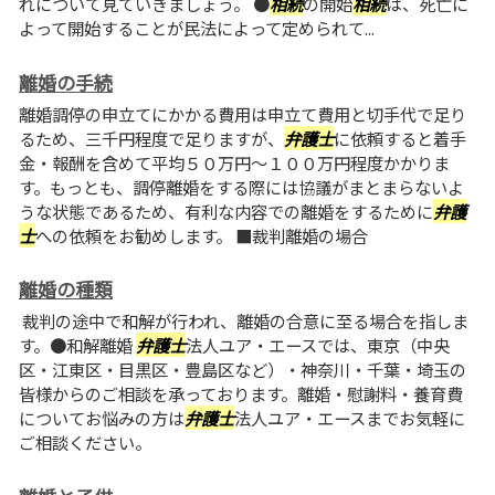
れについて見ていきましょう。 ●
相続
の開始
相続
は、死亡に
よって開始することが民法によって定められて...
離婚の手続
離婚調停の申立てにかかる費用は申立て費用と切手代で足り
るため、三千円程度で足りますが、
弁護士
に依頼すると着手
金・報酬を含めて平均５０万円～１００万円程度かかりま
す。もっとも、調停離婚をする際には協議がまとまらないよ
うな状態であるため、有利な内容での離婚をするために
弁護
士
への依頼をお勧めします。 ■裁判離婚の場合
離婚の種類
裁判の途中で和解が行われ、離婚の合意に至る場合を指しま
す。●和解離婚
弁護士
法人ユア・エースでは、東京（中央
区・江東区・目黒区・豊島区など）・神奈川・千葉・埼玉の
皆様からのご相談を承っております。離婚・慰謝料・養育費
についてお悩みの方は
弁護士
法人ユア・エースまでお気軽に
ご相談ください。