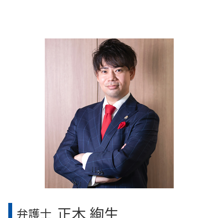
相続対策
中央区 労働問題 弁護士
相続人 認知症
目黒区 労働問題 弁護士
相続対策 不動産
目黒区 相続 弁護士
代襲相続 孫
豊島区 労働問題 弁護士
遺留分権利者 とは
千葉県 労働問題 弁護士
相続について
千葉県 医療過誤 弁護士
相続人 行方不明
目黒区 医療過誤 弁護士
相続関係図 法務局
神奈川県 離婚問題 弁護士
相続権放棄
埼玉県 離婚問題 弁護士
相続手続き 代行
中央区 相続 弁護士
中央区 医療過誤 弁護士
豊島区 離婚問題 弁護士
豊島区 相続 弁護士
正木 絢生
弁護士