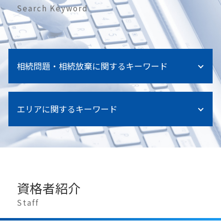
Search Keyword
相続問題・相続放棄に関するキーワード
相続放棄 費用
エリアに関するキーワード
相続放棄 手続き
相続に必要な書類
相続手続き 費用
神奈川県 相続 弁護士
相続手続き 銀行
江東区 医療過誤 弁護士
相続とは
東京都 医療過誤 弁護士
相続放棄 期限
埼玉県 医療過誤 弁護士
遺留分侵害額請求 弁護士 費用
資格者紹介
東京都 労働問題 弁護士
遺言執行者 権限
神奈川県 医療過誤 弁護士
Staff
相続調停
江東区 相続 弁護士