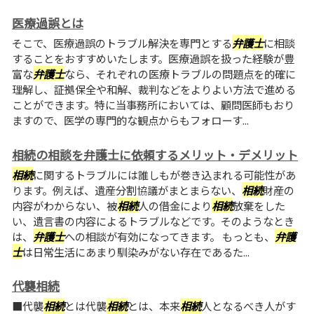
医療過誤とは
そこで、医療過誤のトラブル解決を専門とする
弁護士
に相談
することをおすすめいたします。医療過誤を扱った経験が豊
富な
弁護士
なら、それぞれの医療トラブルの問題点を的確に
理解し、証拠保全や和解、裁判などをよりよい方法で進める
ことができます。特に当事務所においては、顧問医師もおり
ますので、医学の専門的な観点からもフォローす...
相続の相談を弁護士に依頼するメリット・デメリット
相続
に関するトラブルには誰しもが巻き込まれる可能性があ
ります。例えば、遺産分割協議がまとまらない、
相続
財産の
内容がわからない、被
相続
人の借金により
相続
放棄をした
い、遺言書の内容によるトラブルなどです。そのようなとき
は、
弁護士
への相談が有効になってきます。 もっとも、
弁護
士
は日常生活にあまり馴染みがない存在であるた...
代襲相続
■代襲
相続
とは代襲
相続
とは、本来
相続
人となるべき人がす