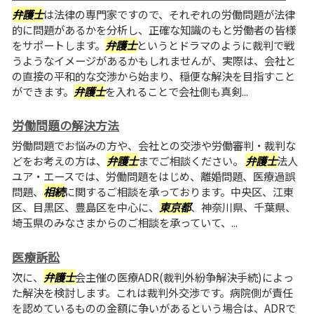
弁護士
は法律の専門家ですので、それぞれの労働問題が法律
的に問題があるかを分析し、正確な知識のもと労働者の皆様
をサポートします。
弁護士
というとドラマのように裁判で戦
うようなイメージがあるかもしれませんが、実際は、会社と
の直接の平和的な交渉から始まり、穏便な解決を目指すこと
ができます。
弁護士
を入れることで会社側も真剣...
労働問題の解決方法
労働問題でお悩みの方や、会社との交渉や労働審判・裁判な
どをお考えの方は、
弁護士
までご相談ください。
弁護士
法人
ユア・エースでは、労働問題をはじめ、離婚問題、医療過誤
問題、
相続
に関するご相談を承っております。中央区、江東
区、目黒区、豊島区を中心に、
東京都
、神奈川県、千葉県、
埼玉県のみなさまからのご相談を承っていて、...
医療訴訟
次に、
弁護士
会主催の医療ADR(裁判外紛争解決手続)によっ
た解決を検討します。これは裁判外交渉です。病院側が責任
を認めているものの金額に争いがあるという場合は、ADRで