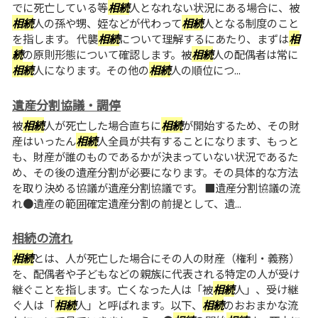
でに死亡している等
相続
人となれない状況にある場合に、被
相続
人の孫や甥、姪などが代わって
相続
人となる制度のこと
を指します。 代襲
相続
について理解するにあたり、まずは
相
続
の原則形態について確認します。被
相続
人の配偶者は常に
相続
人になります。その他の
相続
人の順位につ...
遺産分割協議・調停
被
相続
人が死亡した場合直ちに
相続
が開始するため、その財
産はいったん
相続
人全員が共有することになります、もっと
も、財産が誰のものであるかが決まっていない状況であるた
め、その後の遺産分割が必要になります。その具体的な方法
を取り決める協議が遺産分割協議です。 ■遺産分割協議の流
れ●遺産の範囲確定遺産分割の前提として、遺...
相続の流れ
相続
とは、人が死亡した場合にその人の財産（権利・義務）
を、配偶者や子どもなどの親族に代表される特定の人が受け
継ぐことを指します。亡くなった人は「被
相続
人」、受け継
ぐ人は「
相続
人」と呼ばれます。以下、
相続
のおおまかな流