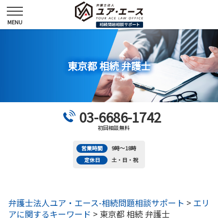
東京都 相続 弁護士
03-6686-1742
初回相談無料
営業時間
9時～18時
定休日
土・日・祝
弁護士法人ユア・エース-相続問題相談サポート
>
エリ
アに関するキーワード
>
東京都 相続 弁護士