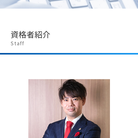
特別受益 持ち戻し
江東区 相続 弁護士
相続手続き
豊島区 相続 弁護士
相続に強い弁護士
豊島区 離婚問題 弁護士
遺留分侵害額請求 弁護士 費用
東京都 離婚問題 弁護士
遺留分 計算
資格者紹介
中央区 離婚問題 弁護士
相続開始日とは
江東区 医療過誤 弁護士
Staff
遺言執行者 権限
目黒区 労働問題 弁護士
相続問題
神奈川県 医療過誤 弁護士
相続の相談
神奈川県 労働問題 弁護士
相続手続き 費用
千葉県 相続 弁護士
遺産 使い込み
東京都 労働問題 弁護士
相続放棄 費用
埼玉県 相続 弁護士
相続手続き 銀行
豊島区 医療過誤 弁護士
相続放棄 できない
千葉県 離婚問題 弁護士
相続対策 不動産
埼玉県 医療過誤 弁護士
相続関係説明図 書き方
神奈川県 相続 弁護士
遺留分権利者 とは
目黒区 相続 弁護士
埼玉県 労働問題 弁護士