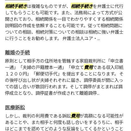
相続手続き
は複雑なものですが、
相続手続き
を弁護士に代行
してもらうことも可能です。また、法務局によって方式が公
開されており、相続関係を一目でわかりやすくする相続関係
説明図の作成を依頼することも可能です。従って相続問題に
ついての相談、相続対策についての相談は相続に強い弁護士
に行うことをお勧めします。 弁護士法人ユア・...
離婚の手続
原則として相手方の住所地を管轄する家庭裁判所に「申立書
一通」「夫婦の戸籍謄本一通」「申立て
費用
である収入印紙
１２００円」「郵便切手代」を提出することになります。 そ
の後呼び出し状が夫婦それぞれに届き、調停委員が間に入っ
ての話し合いが数回行われます。そして調停がまとまれば調
停成立となり、調停証書が作成されて離婚調停...
医療訴訟
しかし、裁判の利用費である訴訟
費用
が高額になる可能性が
あることや、また相手と何度も話し合いをするうちに、相手
はどこまでを認めてどのような反論をしてくるかということ