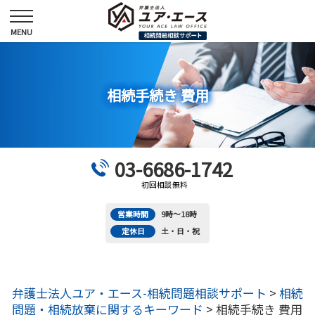
相続手続き 費用
03-6686-1742
初回相談無料
営業時間
9時～18時
定休日
土・日・祝
弁護士法人ユア・エース-相続問題相談サポート
>
相続
問題・相続放棄に関するキーワード
>
相続手続き 費用