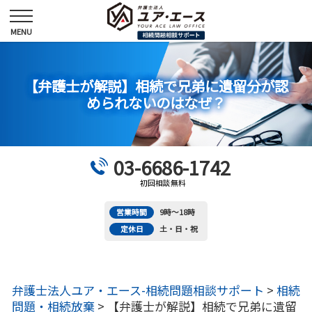
【弁護士が解説】相続で兄弟に遺留分が認
められないのはなぜ？
03-6686-1742
初回相談無料
営業時間
9時～18時
定休日
土・日・祝
弁護士法人ユア・エース-相続問題相談サポート
>
相続
問題・相続放棄
>
【弁護士が解説】相続で兄弟に遺留