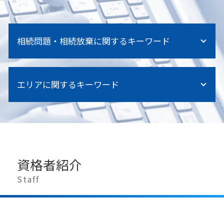
相続問題・相続放棄に関するキーワード
相続とは
エリアに関するキーワード
遺留分侵害額請求 弁護士 費用
遺言執行者 権限
相続関係説明図 書き方
江東区 労働問題 弁護士
遺留分 計算
江東区 相続 弁護士
相続調停
中央区 離婚問題 弁護士
相続に強い弁護士
千葉県 医療過誤 弁護士
相続放棄 手続き
資格者紹介
豊島区 労働問題 弁護士
相続手続き 代行
神奈川県 医療過誤 弁護士
Staff
相続関係図 法務局
目黒区 相続 弁護士
相続人 認知症
中央区 相続 弁護士
相続手続き
江東区 離婚問題 弁護士
相続放棄 代襲相続