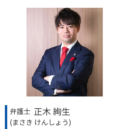
東京都 医療過誤 弁護士
相続に必要な書類
豊島区 医療過誤 弁護士
代襲相続 孫
埼玉県 相続 弁護士
遺留分権利者 とは
千葉県 労働問題 弁護士
相続人 行方不明
目黒区 離婚問題 弁護士
相続放棄 費用
埼玉県 医療過誤 弁護士
相続放棄 兄弟
東京都 相続 弁護士
相続 弁護士 東京
千葉県 相続 弁護士
神奈川県 労働問題 弁護士
目黒区 医療過誤 弁護士
埼玉県 離婚問題 弁護士
正木 絢生
弁護士
(まさき けんしょう)