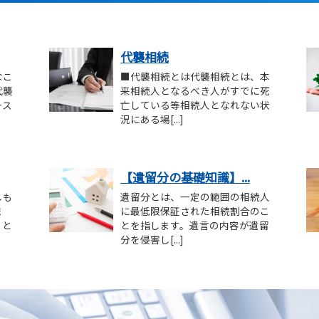
代襲相続
なこ
■代襲相続とは代襲相続とは、本
代襲
来相続人となるべき人がすでに死
ース
亡している等相続人となれない状
況にある場[...]
【遺留分の基礎知識】...
しも
遺留分とは、一定の範囲の相続人
ま
に最低限保証された相続割合のこ
まと
とを指します。遺言の内容が遺留
分を侵害し[...]