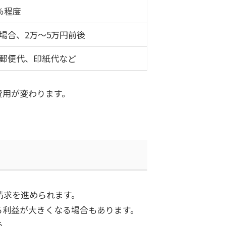
％程度
場合、
2
万～
5
万円前後
郵便代、印紙代など
費用が変わります。
請求を進められます。
る利益が大きくなる場合もあります。
う。