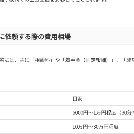
に依頼する際の費用相場
際には、主に「相談料」や「着手金（固定報酬）」、「成
目安
5000
円～
1
万円程度（
30
分
10
万円～
30
万円程度