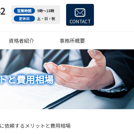
42
営業時間
9時～18時
定休日
土・日・祝
CONTACT
資格者紹介
事務所概要
トと費用相場
に依頼するメリットと費用相場